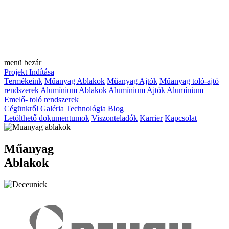
menü
bezár
Projekt Indítása
Termékeink
Műanyag Ablakok
Műanyag Ajtók
Műanyag toló-ajtó
rendszerek
Alumínium Ablakok
Alumínium Ajtók
Alumínium
Emelő- toló rendszerek
Cégünkről
Galéria
Technológia
Blog
Letölthető dokumentumok
Viszonteladók
Karrier
Kapcsolat
Műanyag
Ablakok