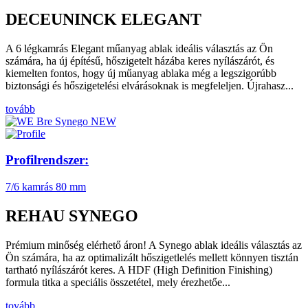
DECEUNINCK ELEGANT
A 6 légkamrás Elegant műanyag ablak ideális választás az Ön
számára, ha új építésű, hőszigetelt házába keres nyílászárót, és
kiemelten fontos, hogy új műanyag ablaka még a legszigorúbb
biztonsági és hőszigetelési elvárásoknak is megfeleljen. Újrahasz...
tovább
Profilrendszer:
7/6 kamrás
80 mm
REHAU SYNEGO
Prémium minőség elérhető áron! A Synego ablak ideális választás az
Ön számára, ha az optimalizált hőszigetlelés mellett könnyen tisztán
tartható nyílászárót keres. A HDF (High Definition Finishing)
formula titka a speciális összetétel, mely érezhetőe...
tovább