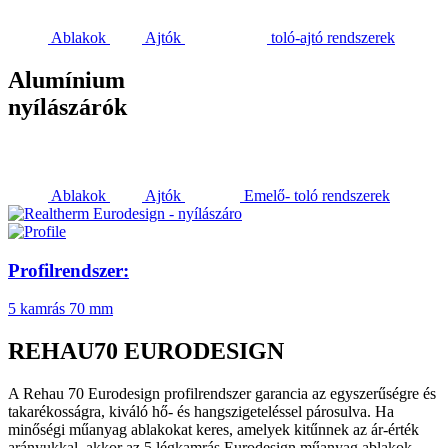
Ablakok
Ajtók
toló-ajtó rendszerek
Alumínium
nyílászárók
Ablakok
Ajtók
Emelő- toló rendszerek
Profilrendszer:
5 kamrás
70 mm
REHAU70 EURODESIGN
A Rehau 70 Eurodesign profilrendszer garancia az egyszerűségre és
takarékosságra, kiváló hő- és hangszigeteléssel párosulva. Ha
minőségi műanyag ablakokat keres, amelyek kitűnnek az ár-érték
arányukkal, akkor az 5 légkamrás Eurodesign műanyag ablakok...