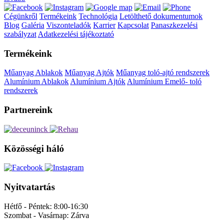
Cégünkről
Termékeink
Technológia
Letölthető dokumentumok
Blog
Galéria
Viszonteladók
Karrier
Kapcsolat
Panaszkezelési
szabályzat
Adatkezelési tájékoztató
Termékeink
Műanyag Ablakok
Műanyag Ajtók
Műanyag toló-ajtó rendszerek
Alumínium Ablakok
Alumínium Ajtók
Alumínium Emelő- toló
rendszerek
Partnereink
Közösségi háló
Nyitvatartás
Hétfő - Péntek:
8:00-16:30
Szombat - Vasárnap:
Zárva